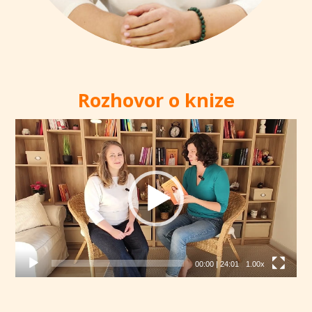
Rozhovor o knize
Video
přehrávač
00:00
|
24:01
1.00x