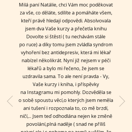
Milá paní Natálie, chci Vám moc poděkovat
za vše, co děláte, sdílíte a pomáháte všem,
kteří právě hledají odpovědi. Absolvovala
jsem dva Vaše kurzy a přečetla knihu
Dovolte si štěstí ( tu nechávám stále
po ruce) a díky tomu jsem zvládla syndrom
vyhoření bez antidepresiv, která mi lékař
nabízel několikrát. Nyní již nejsem v péči
Monika
lékařů a bylo mi řečeno, že jsem se
uzdravila sama. To ale není pravda - Vy,
Mária
Vaše kurzy i kniha, i příspěvky
na Instagramu mi pomohly. Dozvěděla se
Andrea
Mária
Jana
o sobě spoustu věcí,o kterých jsem neměla
Veronika
Šárka
ani tušení i rozpoznala to, co mě brzdí,
Michaela
Martina
Petra
ničí,... Jsem teď odhodlána nejen ke změně
Lucie
povolání,plná naděje ( snad ne příliš