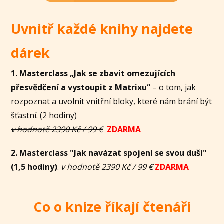
Uvnitř každé knihy najdete
dárek
1. Masterclass „Jak se zbavit omezujících
přesvědčení a vystoupit z Matrixu“
– o tom, jak
rozpoznat a uvolnit vnitřní bloky, které nám brání být
šťastní. (2 hodiny)
v hodnotě 2390 Kč / 99 €
ZDARMA
2. Masterclass "Jak navázat spojení se svou duší"
(1,5 hodiny)
.
v hodnotě 2390 Kč / 99 €
ZDARMA
Co o knize říkají čtenáři