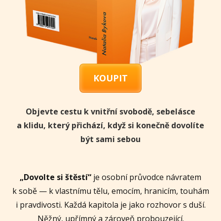
KOUPIT
Objevte cestu k vnitřní svobodě, sebelásce
a klidu, který přichází, když si konečně dovolíte
být sami sebou
„Dovolte si štěstí“
je osobní průvodce návratem
k sobě — k vlastnímu tělu, emocím, hranicím, touhám
i pravdivosti. Každá kapitola je jako rozhovor s duší.
Něžný, upřímný a zároveň probouzející.