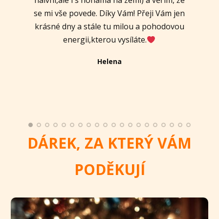
naivní,ale i s nohama na zemi) a věřím, že
Lenka
Lenka
Ivana
se mi vše povede. Díky Vám! Přeji Vám jen
krásné dny a stále tu milou a pohodovou
energii,kterou vysíláte.
Ivana
Helena
Hanka
Dana
DÁREK, ZA KTERÝ VÁM
PODĚKUJÍ