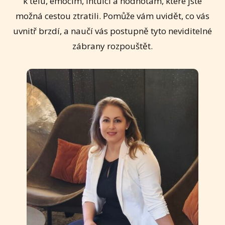
k tělu, emocím, intuici a hodnotám, které jste
možná cestou ztratili. Pomůže vám uvidět, co vás
uvnitř brzdí, a naučí vás postupně tyto neviditelné
zábrany rozpouštět.