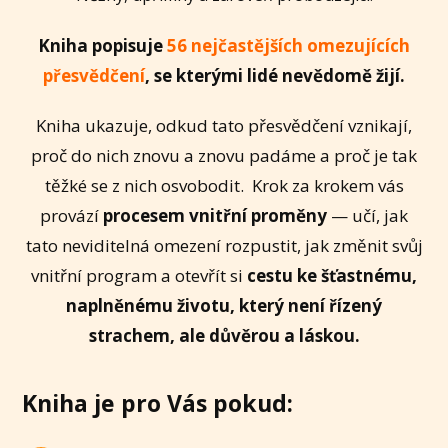
Kniha popisuje
56 nejčastějších omezujících
přesvědčení
, se kterými lidé nevědomě žijí.
Kniha ukazuje, odkud tato přesvědčení vznikají,
proč do nich znovu a znovu padáme a proč je tak
těžké se z nich osvobodit. Krok za krokem vás
provází
procesem vnitřní proměny
— učí, jak
tato neviditelná omezení rozpustit, jak změnit svůj
vnitřní program a otevřít si
cestu ke šťastnému,
naplněnému životu, který není řízený
strachem, ale důvěrou a láskou.
Kniha je pro Vás pokud: