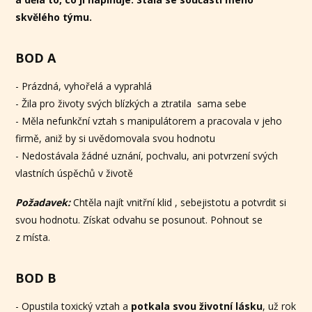
skvělého týmu.
BOD A
- Prázdná, vyhořelá a vyprahlá
- Žila pro životy svých blízkých a ztratila sama sebe
- Měla nefunkční vztah s manipulátorem a pracovala v jeho
firmě, aniž by si uvědomovala svou hodnotu
- Nedostávala žádné uznání, pochvalu, ani potvrzení svých
vlastních úspěchů v životě
Požadavek:
Chtěla najít vnitřní klid , sebejistotu a potvrdit si
svou hodnotu. Získat odvahu se posunout. Pohnout se
z místa.
BOD B
- Opustila toxický vztah a
potkala svou životní lásku
, už rok