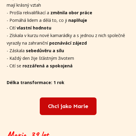
mají krásný vztah
- Prošla rekvalifikací a
změnila obor práce
- Pomáhá lidem a dělá to, co ji
naplňuje
- Cití
vlastní hodnotu
- Získala v kurzu nové kamarádky a s jednou z nich společně
vyrazily na zahraniční
poznávácí zájezd
- Záskala
sebedůvěru a sílu
- Každý den žije šťástným životem
- Cití se
rozzářená a spokojená
Délka transformace: 1 rok
Chci jako Marie
Maria, 39 let