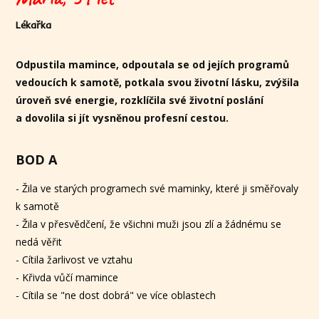
Lékařka
Odpustila mamince, odpoutala se od jejích programů
vedoucích k samotě, potkala svou životní lásku, zvýšila
úroveň své energie, rozklíčila své životní poslání
a dovolila si jít vysněnou profesní cestou.
BOD A
- Žila ve starých programech své maminky, které ji směřovaly
k samotě
- Žila v přesvědčení, že všichni muži jsou zlí a žádnému se
nedá věřit
- Cítila žarlivost ve vztahu
- Křivda vůčí mamince
- Cítila se "ne dost dobrá" ve více oblastech