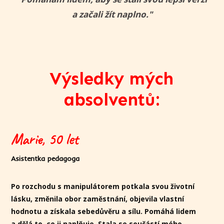
a začali žít naplno."
Výsledky mých
absolventů:
Marie, 50 let
Asistentka pedagoga
Po rozchodu s manipulátorem potkala svou životní
lásku, změnila obor zaměstnání, objevila vlastní
hodnotu a získala sebedůvěru a sílu. Pomáhá lidem
a dělá to, co ji naplňuje. Stala se součástí mého