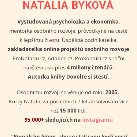
NATALIA BYKOVÁ
Vystudovaná psycholožka a ekonomka
,
mentorka osobního rozvoje, průvodkyně na cestě
k lepšímu životu. Úspěšná podnikatelka,
zakladatelka online projektů osobního rozvoje
ProNaladu.cz, Adaline.cz, ProKondici.cz s roční
navštěvností přes
4 miliony čtenářů.
Autorka knihy Dovolte si štěstí.
Osobnímu rozvoji se věnuje od roku
2005.
Kurzy Natálie za posledních 7 let absolvovalo více
než
15 000
lidí.
95 000+
sledujících na
Instagramu
"Pomáhám lidem, aby se stali svou lepší verzí