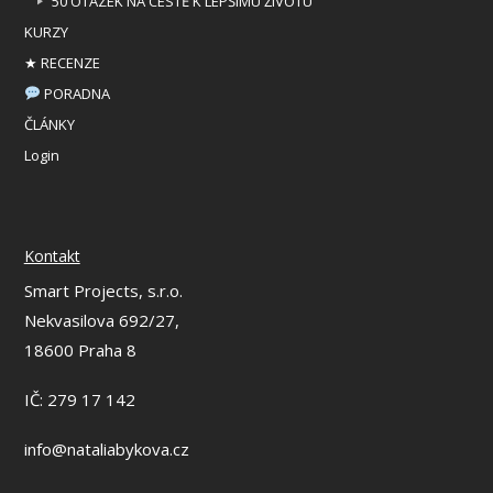
50 OTÁZEK NA CESTĚ K LEPŠÍMU ŽIVOTU
KURZY
★ RECENZE
PORADNA
ČLÁNKY
Login
Kontakt
Smart Projects, s.r.o.
Nekvasilova 692/27,
18600 Praha 8
IČ: 279 17 142
info@nataliabykova.cz