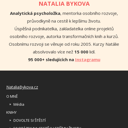
NATALIA BYKOVA
Analytická psycholožka
, mentorka osobního rozvoje,
průvodkyně na cestě k lepšímu životu.
Úspěšná podnikatelka, zakladatelka online projektů
osobního rozvoje, autorka transformačních knih a kurzů.
Osobnímu rozvoji se věnuje od roku 2005. Kurzy Natálie
absolvovalo více než
15 000
lidí.
95 000+ sledujících na
Instagramu
NataliaBykova.cz
O MNĚ
Média
KNIHY
DOVOLTE SI ŠTĚSTÍ