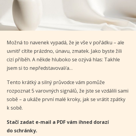
Možná to navenek vypadá, že je vše v pořádku – ale
uvnitř cítíte prázdno, únavu, zmatek. Jako byste žili
cizí příběh. A někde hluboko se ozývá hlas: Takhle
jsem si to nepředstavoval/a…
Tento krátký a silný průvodce vám pomůže
rozpoznat 5 varovných signálů, že jste se vzdálili sami
sobě – a ukáže první malé kroky, jak se vrátit zpátky
k sobě.
Stačí zadat e-mail a PDF vám ihned dorazí
do schránky.