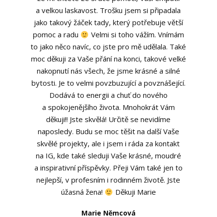
a velkou laskavost. Trošku jsem si připadala
jako takový žáček tady, který potřebuje větší
pomoc a radu
Velmi si toho vážím. Vnímám
to jako něco navíc, co jste pro mě udělala. Také
moc děkuji za Vaše přání na konci, takové velké
nakopnutí nás všech, že jsme krásné a silné
Dita Paclová
bytosti. Je to velmi povzbuzující a povznášející.
Dodává to energii a chuť do nového
a spokojenějšího života. Mnohokrát Vám
děkuji!! Jste skvělá! Určitě se nevidíme
naposledy. Budu se moc těšit na další Vaše
skvělé projekty, ale i jsem i ráda za kontakt
na IG, kde také sleduji Vaše krásné, moudré
a inspirativní příspěvky. Přeji Vám také jen to
nejlepší, v profesním i rodinném životě. Jste
úžasná žena!
Děkuji Marie
Marie Němcová