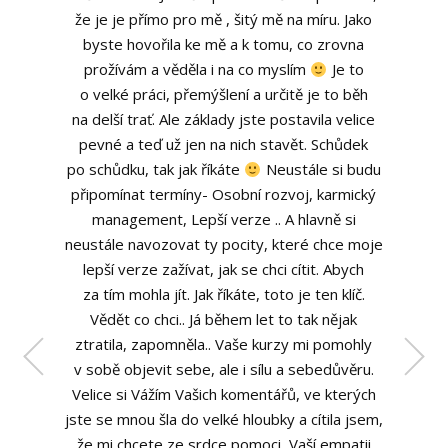
že je je přímo pro mě , šitý mě na míru. Jako
byste hovořila ke mě a k tomu, co zrovna
prožívám a věděla i na co myslím
Je to
o velké práci, přemýšlení a určitě je to běh
na delší trať. Ale základy jste postavila velice
pevné a teď už jen na nich stavět. Schůdek
po schůdku, tak jak říkáte
Neustále si budu
připomínat termíny- Osobní rozvoj, karmický
management, Lepší verze .. A hlavně si
Eva
neustále navozovat ty pocity, které chce moje
lepší verze zažívat, jak se chci cítit. Abych
za tím mohla jít. Jak říkáte, toto je ten klíč.
Vědět co chci.. Já během let to tak nějak
ztratila, zapomněla.. Vaše kurzy mi pomohly
v sobě objevit sebe, ale i sílu a sebedůvěru.
Velice si Vážím Vašich komentářů, ve kterých
jste se mnou šla do velké hloubky a cítila jsem,
že mi chcete ze srdce pomoci, Vaší empatii