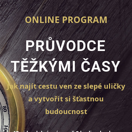
ONLINE PROGRAM
PRŮVODCE
TĚŽKÝMI
ČASY
Jak najít cestu ven ze slepé uličky
a vytvořit si šťastnou
budoucnost