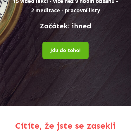
15 video lekcí - více než 9 hodin obsahu -
2 meditace - pracovní listy
Začátek: ihned
Jdu do toho!
Cítíte, že jste se zasekli