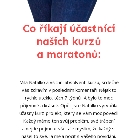
Co říkají účastníci
našich kurzů
a maratonů:
Milá Natálko a všichni absolventi kurzu, srdečně
Vás zdravím v posledním komentáři. Nějak to
rychle uteklo, těch 7 týdnů.. A bylo to moc
příjemné a krásné. Opět jste Natálko vytvořila
úžasný kurz-projekt, který se Vám moc povedl.
Každý máme ten svůj problém, své trápení
a nejde pojmout vše, ale myslím, že každý si
našel to své. Já měla pocit s Vašeho povídání,