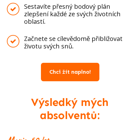
Sestavíte přesný bodový plán
zlepšení každé ze svých životních
oblastí.
Začnete se cílevědomě přibližovat
životu svých snů.
Chci žít naplno!
Výsledký mých
absolventů:
Marie, 50 let