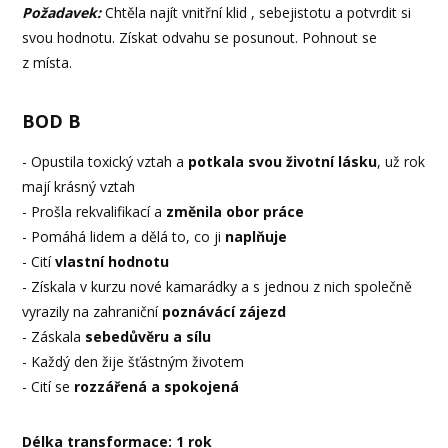
Požadavek:
Chtěla najít vnitřní klid , sebejistotu a potvrdit si
svou hodnotu. Získat odvahu se posunout. Pohnout se
z místa.
BOD B
- Opustila toxický vztah a
potkala svou životní lásku
, už rok
mají krásný vztah
- Prošla rekvalifikací a
změnila obor práce
- Pomáhá lidem a dělá to, co ji
naplňuje
- Cití
vlastní hodnotu
- Získala v kurzu nové kamarádky a s jednou z nich společně
vyrazily na zahraniční
poznávácí zájezd
- Záskala
sebedůvěru a sílu
- Každý den žije šťástným životem
- Cití se
rozzářená a spokojená
Délka transformace: 1 rok