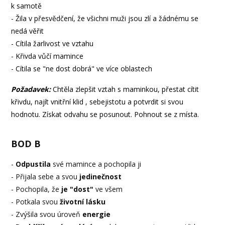
k samotě
- Žila v přesvědčení, že všichni muži jsou zlí a žádnému se
nedá věřit
- Cítila žarlivost ve vztahu
- Křivda vůčí mamince
- Cítila se "ne dost dobrá" ve více oblastech
Požadavek:
Chtěla zlepšit vztah s maminkou, přestat cítit
křivdu, najít vnitřní klid , sebejistotu a potvrdit si svou
hodnotu. Získat odvahu se posunout. Pohnout se z místa.
BOD B
-
Odpustila
své mamince a pochopila ji
- Přijala sebe a svou
jedinečnost
- Pochopila, že
je "dost"
ve všem
- Potkala svou
životní lásku
- Zvýšila svou úroveň
energie