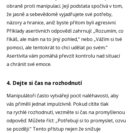
obraně proti manipulaci. Její podstata spočívá v tom,
že jasně a sebevědomě vyjadřujete své potřeby,
názory a hranice, aniž byste přitom byli agresivní.
Příklady asertivních odpovědí zahrnují: „Rozumím, co
říkáš, ale mám na to jiný pohled,“ nebo „Vážím si tvé
pomoci, ale tentokrát to chci udělat po svém.“
Asertivita vám pomáhá převzít kontrolu nad situací
a chránit své emoce.
4. Dejte si čas na rozhodnutí
Manipulátoři často vytvářejí pocit naléhavosti, aby
vás přiměli jednat impulzivně. Pokud cítíte tlak
na rychlé rozhodnutí, vezměte si čas na promyšlenou
odpověď. Můžete říct: „Potřebuji si to promyslet, ozvu
se později.“ Tento přístup nejen že snižuje