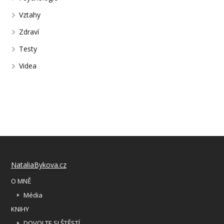
Vztahy
Zdraví
Testy
Videa
NataliaBykova.cz
O MNĚ
Média
KNIHY
DOVOLTE SI ŠTĚSTÍ