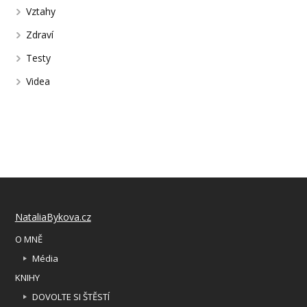
Vztahy
Zdraví
Testy
Videa
NataliaBykova.cz
O MNĚ
Média
KNIHY
DOVOLTE SI ŠTĚSTÍ