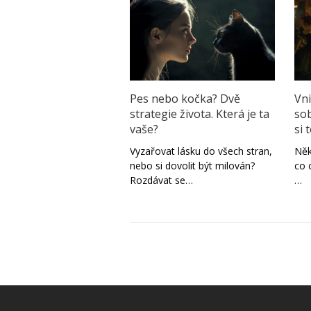
Pes nebo kočka? Dvě
Vni
strategie života. Která je ta
so
vaše?
si 
Vyzařovat lásku do všech stran,
Něk
nebo si dovolit být milován?
co 
Rozdávat se…
…