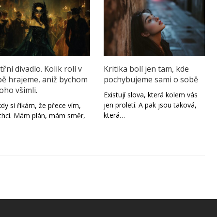
třní divadlo. Kolik rolí v
Kritika bolí jen tam, kde
bě hrajeme, aniž bychom
pochybujeme sami o sobě
toho všimli.
Existují slova, která kolem vás
jen proletí. A pak jsou taková,
dy si říkám, že přece vím,
která…
chci. Mám plán, mám směr,