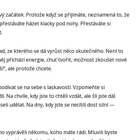
ový začátek. Protože když se přijímáte, neznamená to, že
 přestáváte házet klacky pod nohy. Přestáváte si
.
lad, ze kterého se dá vyrůst něco skutečného. Není to
 něj přichází energie, chuť tvořit, možnost zkoušet nové
í“, ale protože chcete.
 podívat se na sebe s laskavostí. Vzpomeňte si
. Na chvíle, kdy jste to chtěli vzdát, ale šli jste dál.
li udělat. Na dny, kdy jste se necítili dost silní —
hno vyprávěli někomu, koho máte rádi. Mluvili byste