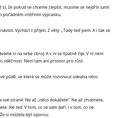
t si, že pokud se chceme zlepšit, musíme se nejdřív sami
 po pořádném vnitřním výprasku.
isti. Vychází z přijetí. Z věty: „Tady teď jsem. A i tak se
áváme si na sebe zbroj. A v ní se špatně žije. V ní není
ro vděčnost. Není tam ani prostor pro růst.
 živé půdě, ve které se může rozvinout odvaha něco
na své straně. Ne až „něco dokážete“. Ne až zhubnete,
e. Ale teď. V tom, co se vám daří. I v tom, co ne.
. Že si můžete být oporou.