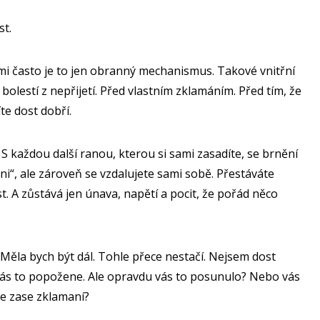
st.
elmi často je to jen obranný mechanismus. Takové vnitřní
bolestí z nepřijetí. Před vlastním zklamáním. Před tím, že
íte dost dobří.
S každou další ranou, kterou si sami zasadíte, se brnění
ěni“, ale zároveň se vzdalujete sami sobě. Přestáváte
st. A zůstává jen únava, napětí a pocit, že pořád něco
„Měla bych být dál. Tohle přece nestačí. Nejsem dost
vás to popožene. Ale opravdu vás to posunulo? Nebo vás
ebe zase zklamaní?