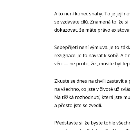
A to není konec snahy. To je její n
se vzdáváte cílů. Znamená to, že si
dokazovat, že máte právo existovat
Sebepřijetí není výmluva. Je to zák
rezignace. Je to návrat k sobě. A z
věci — ne proto, že „musíte být lepš
Zkuste se dnes na chvíli zastavit a
na všechno, co jste v životě už zvládli
Na těžká rozhodnutí, která jste muse
a přesto jste se zvedli.
Představte si, že byste tohle všec