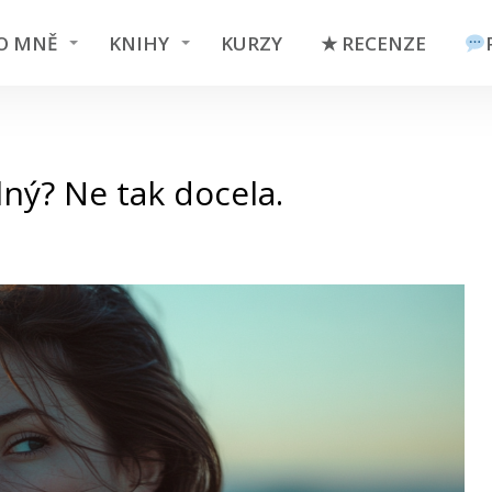
O MNĚ
KNIHY
KURZY
★ RECENZE
lný? Ne tak docela.