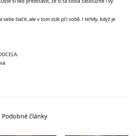
te si teď představit, že si ta slova zasloužíte i vy.
sebe tlačit, ale v tom stát při sobě. I tehdy, když je
DOCELA.
ova
Podobné články