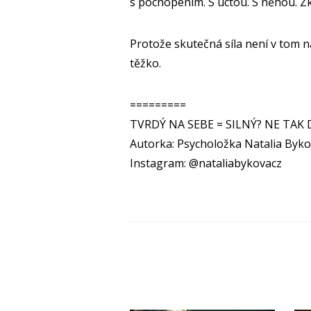
s pochopením. S úctou. S něhou. Zkus
Protože skutečná síla není v tom na 
těžko.
=========
TVRDÝ NA SEBE = SILNÝ? NE TAK 
Autorka: Psycholožka Natalia Byk
Instagram: @nataliabykovacz