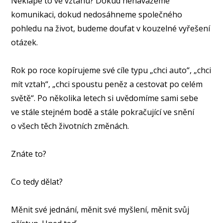
Neklape to ve vztahu? Dokud nenavážeme
komunikaci, dokud nedosáhneme společného
pohledu na život, budeme doufat v kouzelné vyřešení
otázek.
⠀
Rok po roce kopírujeme své cíle typu „chci auto“, „chci
mít vztah“, „chci spoustu peněz a cestovat po celém
světě“. Po několika letech si uvědomíme sami sebe
ve stále stejném bodě a stále pokračující ve snění
o všech těch životních změnách.
⠀
Znáte to?
⠀
Co tedy dělat?
⠀
Měnit své jednání, měnit své myšlení, měnit svůj