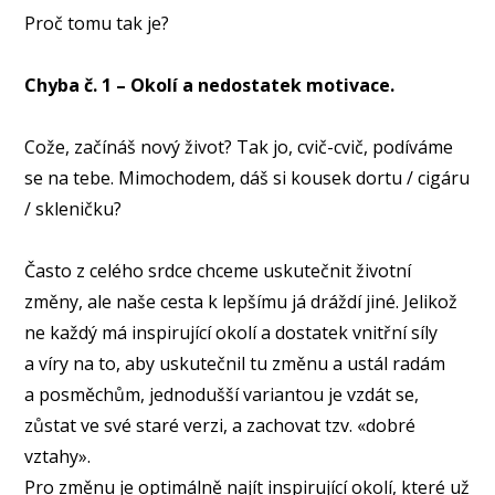
Proč tomu tak je?⠀
Chyba č. 1 – Okolí a nedostatek motivace.
⠀
Cože, začínáš nový život? Tak jo, cvič-cvič, podíváme
se na tebe. Mimochodem, dáš si kousek dortu / cigáru
/ skleničku?⠀
Často z celého srdce chceme uskutečnit životní
změny, ale naše cesta k lepšímu já dráždí jiné. Jelikož
ne každý má inspirující okolí a dostatek vnitřní síly
a víry na to, aby uskutečnil tu změnu a ustál radám
a posměchům, jednodušší variantou je vzdát se,
zůstat ve své staré verzi, a zachovat tzv. «dobré
vztahy».⠀
Pro změnu je optimálně najít inspirující okolí, které už