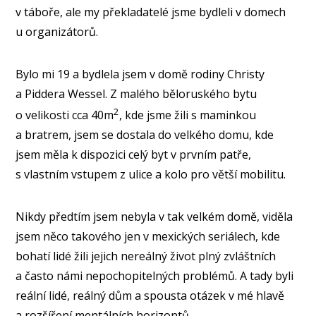
v táboře, ale my překladatelé jsme bydleli v domech
u organizátorů.
Bylo mi 19 a bydlela jsem v domě rodiny Christy
a Piddera Wessel. Z malého běloruského bytu
2
o velikosti cca 40m
, kde jsme žili s maminkou
a bratrem, jsem se dostala do velkého domu, kde
jsem měla k dispozici celý byt v prvním patře,
s vlastním vstupem z ulice a kolo pro větší mobilitu.
Nikdy předtím jsem nebyla v tak velkém domě, viděla
jsem něco takového jen v mexických seriálech, kde
bohatí lidé žili jejich nereálný život plný zvláštních
a často námi nepochopitelných problémů. A tady byli
reální lidé, reálný dům a spousta otázek v mé hlavě
a rozšíření mentálních horizontů.