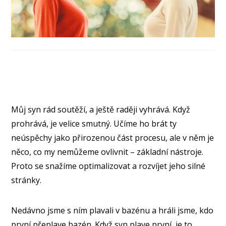
Můj syn rád soutěží, a ještě raději vyhrává. Když
prohrává, je velice smutný. Učíme ho brát ty
neúspěchy jako přirozenou část procesu, ale v něm je
něco, co my nemůžeme ovlivnit – základní nástroje.
Proto se snažíme optimalizovat a rozvíjet jeho silné
stránky.
Nedávno jsme s ním plavali v bazénu a hráli jsme, kdo
první přeplave bazén. Když syn plave první, je to