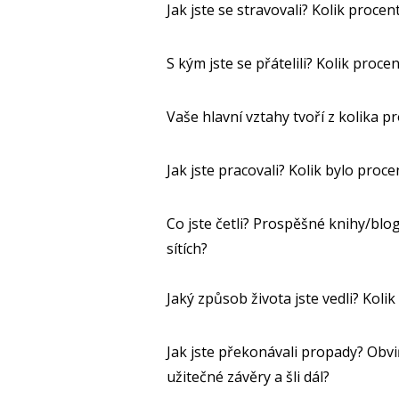
Jak jste se stravovali? Kolik procen
S kým jste se přátelili? Kolik proce
Vaše hlavní vztahy tvoří z kolika p
Jak jste pracovali? Kolik bylo proc
Co jste četli? Prospěšné knihy/blog
sítích?
Jaký způsob života jste vedli? Koli
Jak jste překonávali propady? Obviň
užitečné závěry a šli dál?