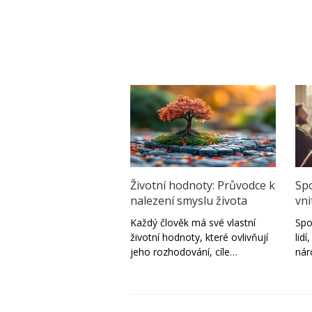
Životní hodnoty: Průvodce k
Spo
nalezení smyslu života
vni
Každý člověk má své vlastní
Spo
životní hodnoty, které ovlivňují
lid
jeho rozhodování, cíle…
ná