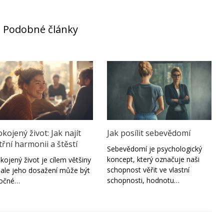
Podobné články
kojený život: Jak najít
Jak posílit sebevědomí
třní harmonii a štěstí
Sebevědomí je psychologický
koncept, který označuje naši
kojený život je cílem většiny
schopnost věřit ve vlastní
í, ale jeho dosažení může být
schopnosti, hodnotu…
ročné…