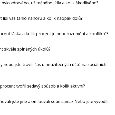
t bylo zdravého, užitečného jídla a kolik škodlivého?
nt lidí vás táhlo nahoru a kolik naopak dolů?
rocent láska a kolik procent je neporozumění a konfliktů?
ent skvěle splněných úkolů?
y nebo jste trávili čas u neužitečných účtů na sociálních
k procent tvořil sedavý způsob a kolik aktivní?
ovali jste jiné a omlouvali sebe sama? Nebo jste vyvodili