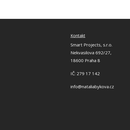
Kontakt
Smart Projects, s.r.o.
Nekvasilova 692/27,
18600 Praha 8
IČ: 279 17 142
info@nataliabykova.cz