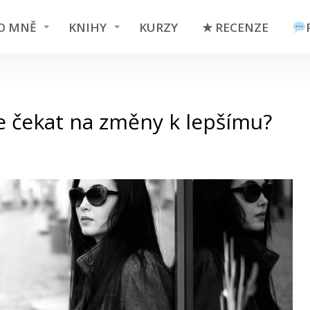
O MNĚ
KNIHY
KURZY
★ RECENZE
 čekat na změny k lepšímu?