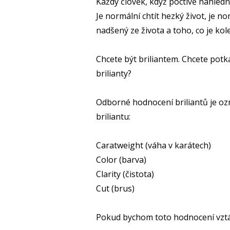
Každý člověk, když poctivě nahlédne
Je normální chtít hezký život, je n
nadšený ze života a toho, co je kol
Chcete být briliantem. Chcete potkáva
brilianty?
Odborné hodnocení briliantů je oz
briliantu:
Caratweight (váha v karátech)
Color (barva)
Clarity (čistota)
Cut (brus)
Pokud bychom toto hodnocení vztáhl