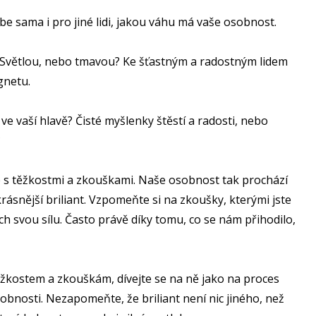
ebe sama i pro jiné lidi, jakou váhu má vaše osobnost.
 Světlou, nebo tmavou? Ke šťastným a radostným lidem
gnetu.
ve vaší hlavě? Čisté myšlenky štěstí a radosti, nebo
?
e s těžkostmi a zkouškami. Naše osobnost tak prochází
rásnější briliant. Vzpomeňte si na zkoušky, kterými jste
 nich svou sílu. Často právě díky tomu, co se nám přihodilo,
 těžkostem a zkouškám, dívejte se na ně jako na proces
bnosti. Nezapomeňte, že briliant není nic jiného, než