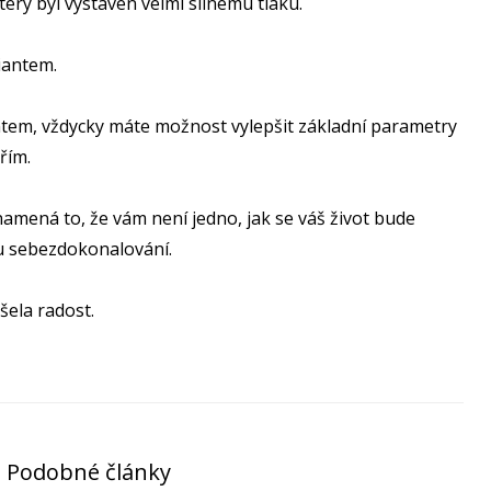
terý byl vystaven velmi silnému tlaku.
liantem.
liantem, vždycky máte možnost vylepšit základní parametry
ěřím.
znamená to, že vám není jedno, jak se váš život bude
ou sebezdokonalování.
šela radost.
Podobné články