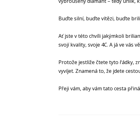
vybroušený diamant – tedy uhlík, k
Buďte silní, buďte vítězi, buďte bri
Ať jste v této chvíli jakýmkoli bri
svojí kvality, svoje 4C. A já ve vás v
Protože jestliže čtete tyto řádky, 
vyvíjet. Znamená to, že jdete cest
Přeji vám, aby vám tato cesta přiná