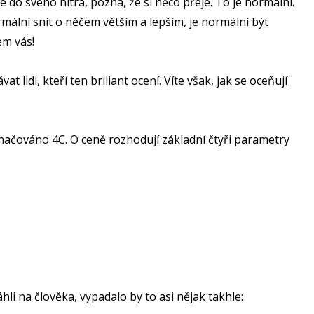
 do svého nitra, pozná, že si něco přeje. To je normální.
ormální snít o něčem větším a lepším, je normální být
em vás!
t lidi, kteří ten briliant ocení. Víte však, jak se oceňují
načováno 4C. O ceně rozhodují základní čtyři parametry
i na člověka, vypadalo by to asi nějak takhle: