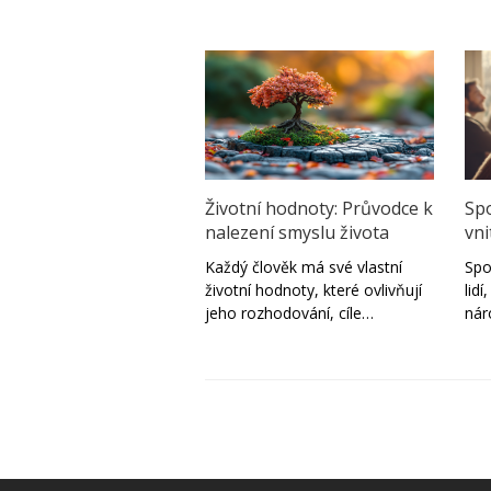
Životní hodnoty: Průvodce k
Spo
nalezení smyslu života
vni
Každý člověk má své vlastní
Spo
životní hodnoty, které ovlivňují
lid
jeho rozhodování, cíle…
ná