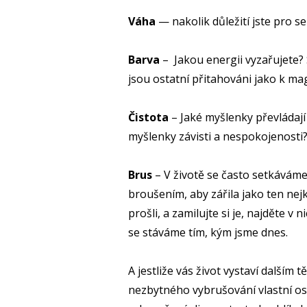
Váha
— nakolik důležití jste pro s
Barva
– Jakou energii vyzařujete?
jsou ostatní přitahováni jako k ma
Čistota
– Jaké myšlenky převládají 
myšlenky závisti a nespokojenosti
Brus
– V životě se často setkávám
broušením, aby zářila jako ten nejk
prošli, a zamilujte si je, najděte v
se stáváme tím, kým jsme dnes.
A jestliže vás život vystaví dalším
nezbytného vybrušování vlastní oso