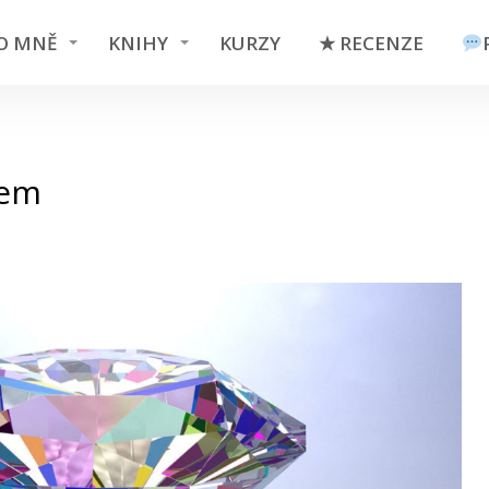
O MNĚ
KNIHY
KURZY
★ RECENZE
tem