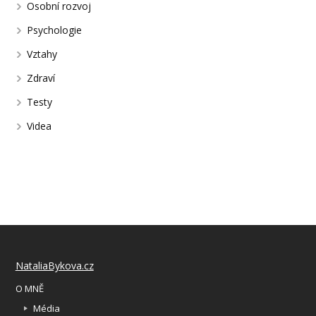
Osobní rozvoj
Psychologie
Vztahy
Zdraví
Testy
Videa
NataliaBykova.cz
O MNĚ
Média