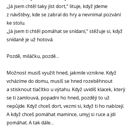
„Já jsem chtěl taky jíst dort,“ lituje, když jdeme
z návštěvy, kde se zabral do hry a nevnímal pozvání
ke stolu.
„Já jsem ti chtěl pomáhat se snídaní,“ stěžuje si, když
snídaně je už hotová.
⠀
Pozdě, miláčku, pozdě…
⠀
Možnost musíš využít hned, jakmile vznikne. Když
vcházíme do domu, musíš se hned rozeběhnout
a stisknout tlačítko u výtahu. Když uvidíš klacek, který
se ti zamlouvá, popadni ho hned, později to už
nepůjde. Když chceš dort, vezmi si, když ti ho nabízejí.
A když chceš pomáhat mamince, umyj si ruce a jdi
pomáhat. A tak dále…
⠀