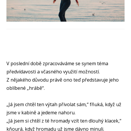
V poslední době zpracováváme se synem téma
předvídavosti a včasného využití možností.
Z nějakého důvodu právě ono teď představuje jeho
oblíbené „hrábě“.
⠀
„Já jsem chtěl ten výtah přivolat sám,“ fňuká, když už
jsme v kabině a jedeme nahoru.
„Já jsem si chtěl z té hromady vzít ten dlouhý klacek,“
kňourá, když hromadu už jsme dávno minuli.