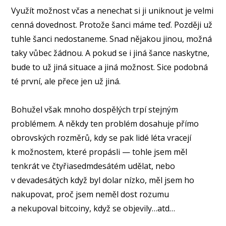
Využít možnost včas a nenechat si ji uniknout je velmi
cenná dovednost. Protože šanci máme teď. Později už
tuhle šanci nedostaneme. Snad nějakou jinou, možná
taky vůbec žádnou. A pokud se i jiná šance naskytne,
bude to už jiná situace a jiná možnost. Sice podobná
té první, ale přece jen už jiná.
⠀
Bohužel však mnoho dospělých trpí stejným
problémem. A někdy ten problém dosahuje přímo
obrovských rozměrů, kdy se pak lidé léta vracejí
k možnostem, které propásli — tohle jsem měl
tenkrát ve čtyřiasedmdesátém udělat, nebo
v devadesátých když byl dolar nízko, měl jsem ho
nakupovat, proč jsem neměl dost rozumu
a nekupoval bitcoiny, když se objevily…atd…
⠀