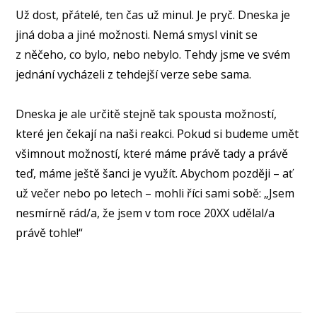
Už dost, přátelé, ten čas už minul. Je pryč. Dneska je
jiná doba a jiné možnosti. Nemá smysl vinit se
z něčeho, co bylo, nebo nebylo. Tehdy jsme ve svém
jednání vycházeli z tehdejší verze sebe sama.
⠀
Dneska je ale určitě stejně tak spousta možností,
které jen čekají na naši reakci. Pokud si budeme umět
všimnout možností, které máme právě tady a právě
teď, máme ještě šanci je využít. Abychom později – ať
už večer nebo po letech – mohli říci sami sobě: „Jsem
nesmírně rád/a, že jsem v tom roce 20XX udělal/a
právě tohle!“