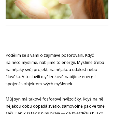
Podělím se s vámi o zajímavé pozorování. Když
na něco myslíme, nabíjíme to energií. Myslíme třeba
na nějaký svůj projekt, na nějakou událost nebo
člověka. V tu chvíli myšlenkově nabíjíme energií
spojení s objektem svých myšlenek.
Můj syn má takové fosforové hvězdičky. Když na ně
nějakou dobu dopadá světlo, samovolně pak ve tmě
září. Daník si tak s nimi hraje — dá hvězdičku blízko