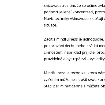
snižovat stres tím, že se učíme zv
podporuje lepší koncentraci, proto
Navíc techniky všímavosti zlepšují
situace.
Začít s mindfulness je jednoduché. 
pozorování dechu nebo krátká medi
činnostem, například při jídle, pro
pravidelně a být trpělivý – výsledk
Mindfulness je technika, která ná
cvičením můžeme zlepšit svou konce
Stačí pár minut denně a můžete obje