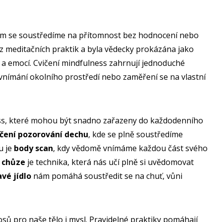
erém se soustředíme na přítomnost bez hodnocení nebo
z meditačních praktik a byla vědecky prokázána jako
 a emocí. Cvičení mindfulness zahrnují jednoduché
, vnímání okolního prostředí nebo zaměření se na vlastní
ss, které mohou být snadno zařazeny do každodenního
ičení pozorování dechu
, kde se plně soustředíme
u je
body scan
, kdy vědomě vnímáme každou část svého
 chůze
je technika, která nás učí plně si uvědomovat
vé jídlo
nám pomáhá soustředit se na chuť, vůni
ů pro naše tělo i mysl. Pravidelné praktiky pomáhají