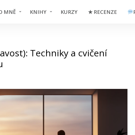
O MNĚ
KNIHY
KURZY
★ RECENZE
vost): Techniky a cvičení
u