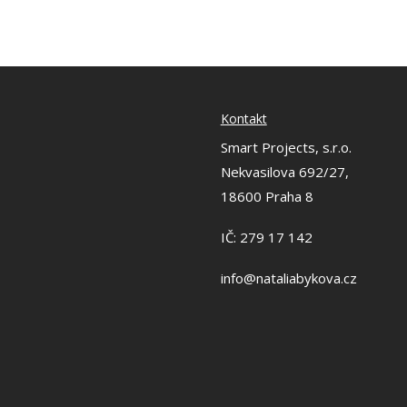
Kontakt
Smart Projects, s.r.o.
Nekvasilova 692/27,
18600 Praha 8
IČ: 279 17 142
info@nataliabykova.cz