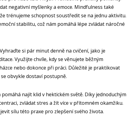
ládat negativní myšlenky a emoce. Mindfulness také
že trénujeme schopnost soustředit se na jednu aktivitu.
 emoční stabilitu, což nám pomáhá lépe zvládat náročné
Vyhraďte si pár minut denně na cvičení, jako je
tace. Využijte chvíle, kdy se věnujete běžným
cházce nebo dokonce při práci. Důležité je praktikovat
y se obvykle dostaví postupně.
m pomáhá najít klid v hektickém světě. Díky jednoduchým
ntraci, zvládat stres a žít více v přítomném okamžiku.
vit sílu této praxe pro zlepšení svého života.