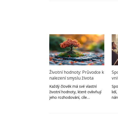
Životní hodnoty: Průvodce k
Spo
nalezení smyslu života
vni
Každý člověk má své vlastní
Spo
životní hodnoty, které ovlivňují
lid
jeho rozhodování, cíle…
ná