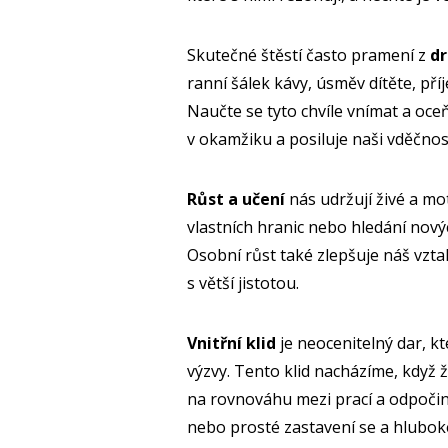
Skutečné štěstí často pramení z
d
ranní šálek kávy, úsměv dítěte, př
Naučte se tyto chvíle vnímat a oc
v okamžiku a posiluje naši vděčnos
Růst a učení
nás udržují živé a m
vlastních hranic nebo hledání nov
Osobní růst také zlepšuje náš vzta
s větší jistotou.
Vnitřní klid
je neocenitelný dar, k
výzvy. Tento klid nacházíme, když
na rovnováhu mezi prací a odpoči
nebo prosté zastavení se a hlubok