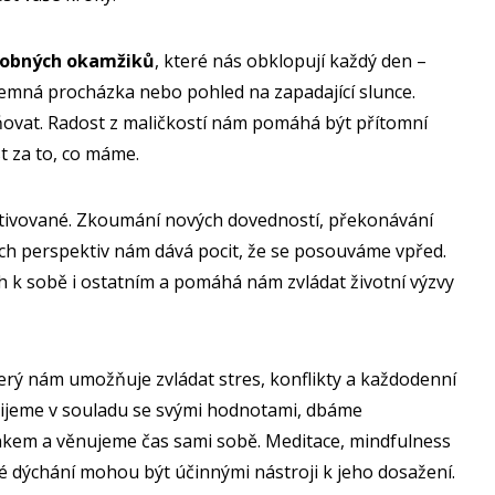
robných okamžiků
, které nás obklopují každý den –
íjemná procházka nebo pohled na zapadající slunce.
eňovat. Radost z maličkostí nám pomáhá být přítomní
t za to, co máme.
otivované. Zkoumání nových dovedností, překonávání
ých perspektiv nám dává pocit, že se posouváme vpřed.
h k sobě i ostatním a pomáhá nám zvládat životní výzvy
terý nám umožňuje zvládat stres, konflikty a každodenní
 žijeme v souladu se svými hodnotami, dbáme
nkem a věnujeme čas sami sobě. Meditace, mindfulness
é dýchání mohou být účinnými nástroji k jeho dosažení.