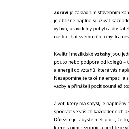
Zdraví
je základním stavebním kam
je obtížné naplno si užívat každod
výživu, pravidelný pohyb a dostat
naslouchat svému tělu i mysli a ne
Kvalitní mezilidské
vztahy
jsou jedn
pouto nebo podpora od kolegů – to
a energii do vztahů, které vás naplň
Nezapomínejte také na empatii a s
vazby a přinášejí pocit sounáležitos
Život, který má smysl, je naplněný a
spočívat ve vašich každodenních akt
Důležité je, abyste měli pocit, že t
které s nimi rezonují, a nechte je v