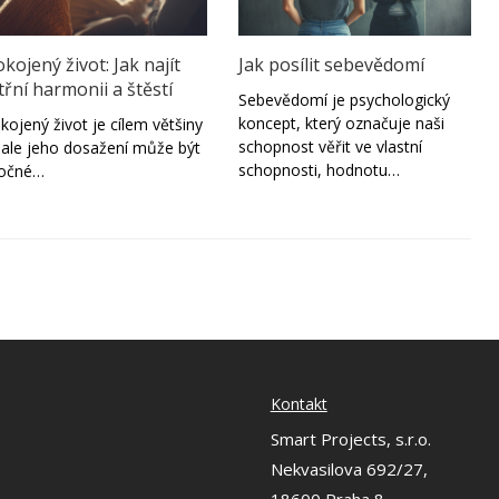
kojený život: Jak najít
Jak posílit sebevědomí
třní harmonii a štěstí
Sebevědomí je psychologický
koncept, který označuje naši
kojený život je cílem většiny
schopnost věřit ve vlastní
í, ale jeho dosažení může být
schopnosti, hodnotu…
ročné…
Kontakt
Smart Projects, s.r.o.
Nekvasilova 692/27,
18600 Praha 8