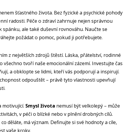
enem šťastného života. Bez fyzické a psychické pohody
enní radosti. Péče o zdraví zahrnuje nejen správnou
ek spánku, ale také duševní rovnováhu. Naučte se
váhejte požádat o pomoc, pokud ji potřebujete.
ím z největších zdrojů štěstí. Láska, přátelství, rodinné
 všechno tvoří naše emocionální zázemí. Investujte čas
ují, a obklopte se lidmi, kteří vás podporují a inspirují.
chopnost odpouštět – právě tyto vlastnosti upevňují
ti.
 motivující.
Smysl života
nemusí být velkolepý – může
ivitách, v péči o blízké nebo v plnění drobných cílů.
o, co děláte, má význam. Definujte si své hodnoty a cíle,
ést vaše kroky.