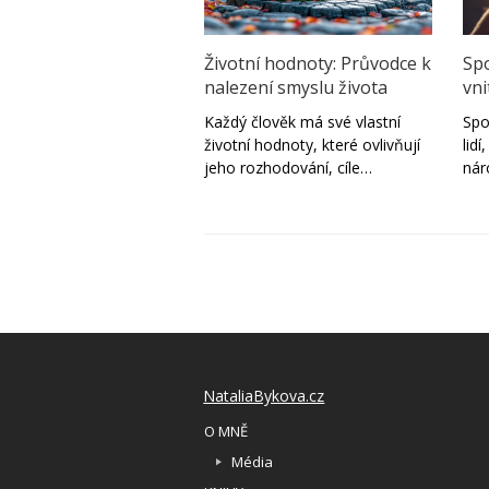
Životní hodnoty: Průvodce k
Spo
nalezení smyslu života
vni
Každý člověk má své vlastní
Spo
životní hodnoty, které ovlivňují
lid
jeho rozhodování, cíle…
ná
NataliaBykova.cz
O MNĚ
Média