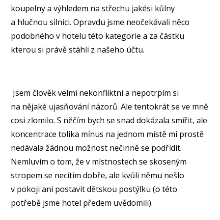
koupelny a výhledem na střechu jakési kůlny
a hlučnou silnici. Opravdu jsme neočekávali něco
podobného v hotelu této kategorie a za částku
kterou si právě stáhli z našeho účtu.
Jsem člověk velmi nekonfliktní a nepotrpím si
na nějaké ujasňování názorů. Ale tentokrát se ve mně
cosi zlomilo. S něčím bych se snad dokázala smířit, ale
koncentrace tolika mínus na jednom místě mi prostě
nedávala žádnou možnost nečinně se podřídit.
Nemluvím o tom, že v místnostech se skoseným
stropem se necítím dobře, ale kvůli němu nešlo
v pokoji ani postavit dětskou postýlku (o této
potřebě jsme hotel předem uvědomili).