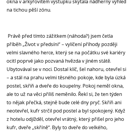
okna v arkýřovitém výstupku skýtala nádherný výhled
na tichou pěší zónu.
Právě před tímto zážitkem (náhoda?) jsem četla
příběh „Život v předsíni“ – vylíčení příhody později
velmi slavného herce, který se na počátku své kariéry
ocitl poprvé jako pozvaná hvězda v jiném státě.
Ubytovával se v noci. Dostal klíč, šel nahoru, otevřel si
– a stál na prahu velmi těsného pokoje, kde byla úzká
postel, skříň a dveře do koupelny. Pokoj neměl okna,
ale to už na věci příliš neměnilo. Řekl si, že ten týden
to nějak přečká, stejně bude celé dny pryč. Skříň ani
neotevřel, kufr strčil pod postel a byl spokojený. Když
z hotelu odjížděl, otevřel vrátný, který přišel pro jeho
kufr, dveře „skříně“. Byly to dveře do velkého,