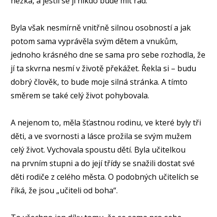
hezká, a jestli se ji nikdo bude mít rád.
Byla však nesmírně vnitřně silnou osobností a jak
potom sama vyprávěla svým dětem a vnukům,
jednoho krásného dne se sama pro sebe rozhodla, že
jí ta skvrna nesmí v životě překážet. Řekla si – budu
dobrý člověk, to bude moje silná stránka. A tímto
směrem se také celý život pohybovala.
A nejenom to, měla šťastnou rodinu, ve které byly tři
děti, a ve svornosti a lásce prožila se svým mužem
celý život. Vychovala spoustu dětí. Byla učitelkou
na prvním stupni a do její třídy se snažili dostat své
děti rodiče z celého města. O podobných učitelích se
říká, že jsou „učiteli od boha“.