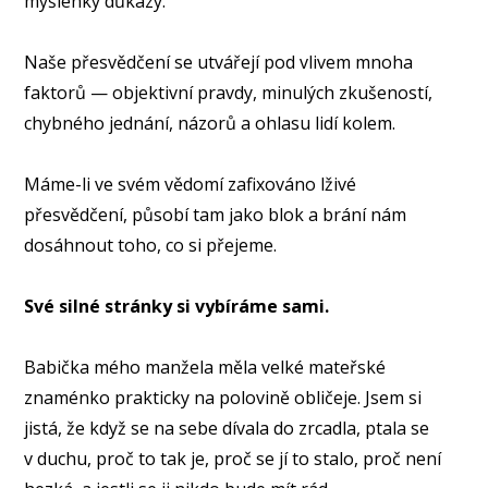
myšlenky důkazy.
Naše přesvědčení se utvářejí pod vlivem mnoha
faktorů — objektivní pravdy, minulých zkušeností,
chybného jednání, názorů a ohlasu lidí kolem.
Máme-li ve svém vědomí zafixováno lživé
přesvědčení, působí tam jako blok a brání nám
dosáhnout toho, co si přejeme.
Své silné stránky si vybíráme sami.
Babička mého manžela měla velké mateřské
znaménko prakticky na polovině obličeje. Jsem si
jistá, že když se na sebe dívala do zrcadla, ptala se
v duchu, proč to tak je, proč se jí to stalo, proč není