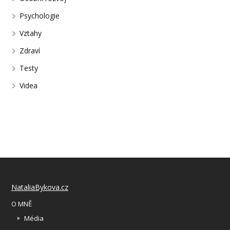
Psychologie
Vztahy
Zdraví
Testy
Videa
NataliaBykova.cz
O MNĚ
Média