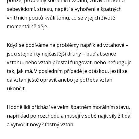
potíže, problémy sociálních vztahů, zdraví, nízkého
sebevědomí, stresu, napětí a vyhoření a špatných
vnitřních pocitů kvůli tomu, co se v jejich životě
momentálně děje.
Když se podíváme na problémy například vztahové –
jsou stejné i ty nejčastější druhy – buď absence
vztahu, nebo vztah přestal fungovat, nebo nefunguje
tak, jak má. V posledním případě je otázkou, jestli se
dá vztah ještě opravit anebo je potřeba vztah
ukončit.
Hodně lidí přichází ve velmi špatném morálním stavu,
například po rozchodu a musejí v sobě najít síly žít dál
a vytvořit nový šťastný vztah.